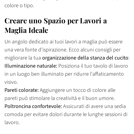
colore o tipo.
Creare uno Spazio per Lavori a
Maglia Ideale
Un angolo dedicato ai tuoi lavori a maglia può essere
una vera fonte d'ispirazione. Ecco alcuni consigli per
migliorare la tua
organizzazione della stanza del cucito
:
Illuminazione naturale:
Posiziona il tuo tavolo di lavoro
in un luogo ben illuminato per ridurre l'affaticamento
visivo.
Pareti colorate:
Aggiungere un tocco di colore alle
Confirm your age
pareti può stimolare la creatività e il buon umore.
Poltroncina confortevole:
Assicurati di avere una sedia
Are you 18 years old or older?
comoda per evitare dolori durante le lunghe sessioni di
lavoro.
No, I'm not
Yes, I am