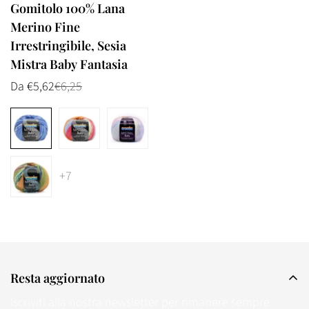
Gomitolo 100% Lana
Are you 18 years old or older?
Merino Fine
Irrestringibile, Sesia
No, I'm not
Yes, I am
Mistra Baby Fantasia
Da €5,62
€6,25
Prezzo
Prezzo
di
normale
vendita
+7
Resta aggiornato
Iscriviti alla nostra newsletter per rimanere sempre