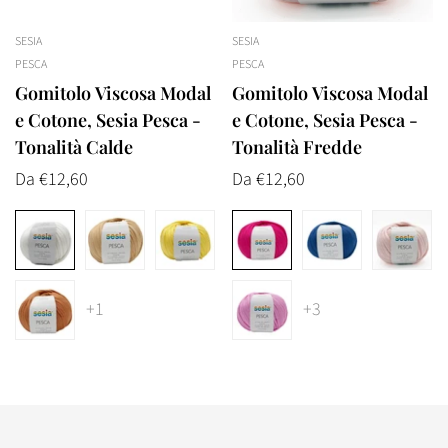
Confirm your age
SESIA
SESIA
Are you 18 years old or older?
PESCA
PESCA
Gomitolo Viscosa Modal
Gomitolo Viscosa Modal
No, I'm not
Yes, I am
e Cotone, Sesia Pesca -
e Cotone, Sesia Pesca -
Tonalità Calde
Tonalità Fredde
Prezzo
Da €12,60
Prezzo
Da €12,60
normale
normale
+1
+3