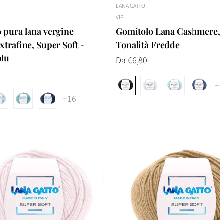
LANA GATTO
VIP
 pura lana vergine
Gomitolo Lana Cashmere,
trafine, Super Soft -
Tonalità Fredde
blu
Prezzo
Da €6,80
normale
+
+16