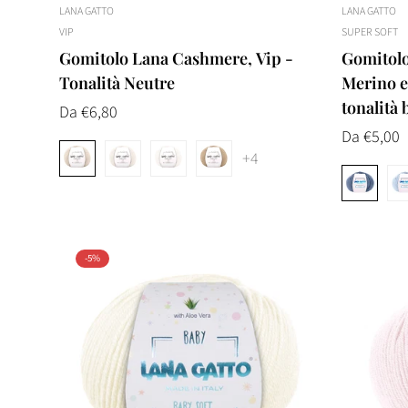
LANA GATTO
LANA GATTO
VIP
SUPER SOFT
Gomitolo Lana Cashmere, Vip -
Gomitolo
Tonalità Neutre
Merino ex
tonalità 
Prezzo
Da €6,80
normale
Prezzo
Da €5,00
+4
normale
-5%