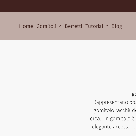
Home
Gomitoli
Berretti
Tutorial
Blog
I g
Rappresentano possi
gomitolo racchiude 
crea.
Un gomitolo è 
elegante accessori