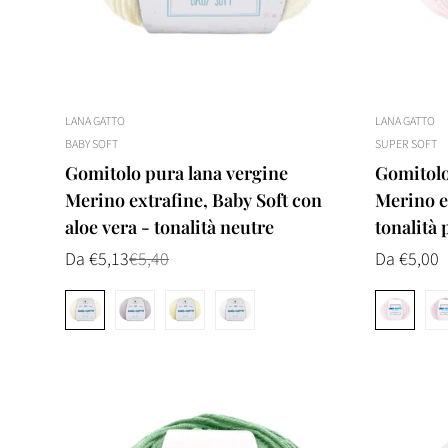
LANA GATTO
LANA GATTO
BABY SOFT
SUPER SOFT
Gomitolo pura lana vergine
Gomitolo
Merino extrafine, Baby Soft con
Merino ex
aloe vera - tonalità neutre
tonalità 
Da €5,13
€5,40
Prezzo
Da €5,00
Prezzo
Prezzo
di
normale
normale
vendita