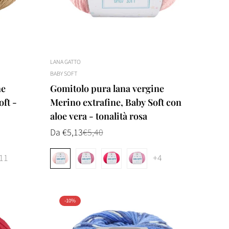
LANA GATTO
BABY SOFT
ne
Gomitolo pura lana vergine
oft -
Merino extrafine, Baby Soft con
aloe vera - tonalità rosa
Da €5,13
€5,40
Prezzo
Prezzo
di
normale
vendita
11
+4
-10%