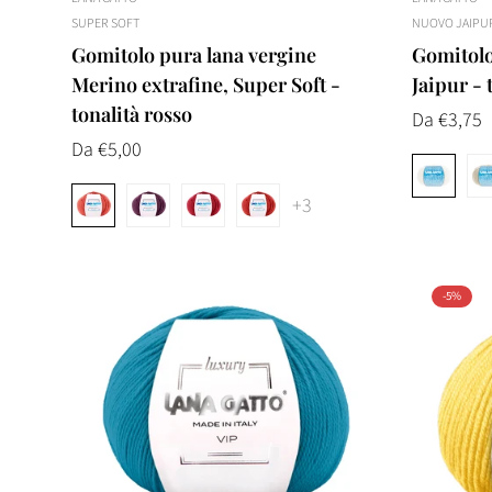
SUPER SOFT
NUOVO JAIPU
Gomitolo pura lana vergine
Gomitolo
Merino extrafine, Super Soft -
Jaipur - 
tonalità rosso
Prezzo
Da €3,75
Prezzo
Da €5,00
normale
normale
+3
-5%