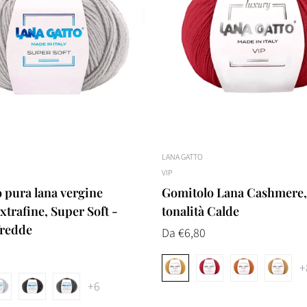
LANA GATTO
VIP
 pura lana vergine
Gomitolo Lana Cashmere,
trafine, Super Soft -
tonalità Calde
fredde
Prezzo
Da €6,80
normale
Confirm your age
+
+6
Are you 18 years old or older?