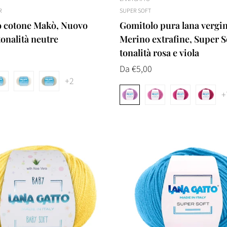
R
SUPER SOFT
 cotone Makò, Nuovo
Gomitolo pura lana vergi
tonalità neutre
Merino extrafine, Super S
tonalità rosa e viola
Prezzo
Da €5,00
+2
normale
+