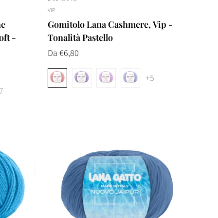
VIP
ne
Gomitolo Lana Cashmere, Vip -
oft -
Tonalità Pastello
Prezzo
Da €6,80
normale
+5
7