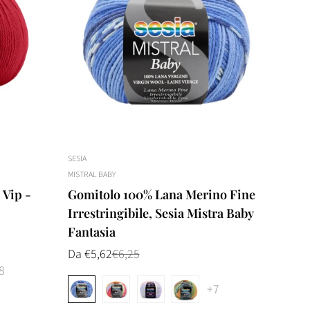
SESIA
MISTRAL BABY
 Vip -
Gomitolo 100% Lana Merino Fine
Irrestringibile, Sesia Mistra Baby
Fantasia
Da €5,62
€6,25
Prezzo
Prezzo
di
normale
8
vendita
+7