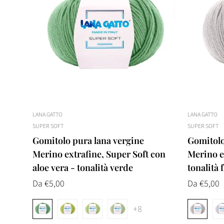
LANA GATTO
LANA GATTO
SUPER SOFT
SUPER SOFT
Gomitolo pura lana vergine
Gomitolo
Merino extrafine, Super Soft con
Merino ex
aloe vera - tonalità verde
tonalità 
Prezzo
Da €5,00
Prezzo
Da €5,00
normale
normale
+8