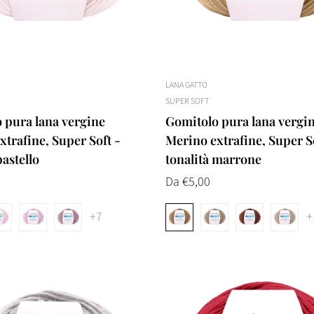
LANA GATTO
SUPER SOFT
 pura lana vergine
Gomitolo pura lana vergi
trafine, Super Soft -
Merino extrafine, Super S
pastello
tonalità marrone
Prezzo
Da €5,00
normale
+7
+