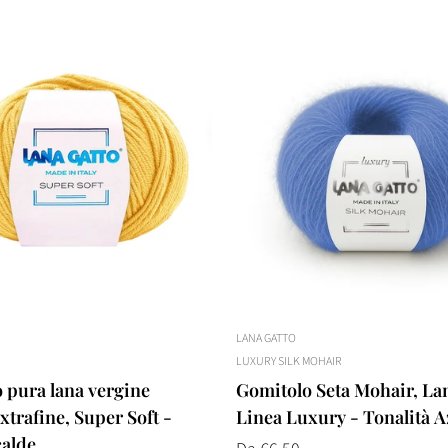
No, I'm not
Yes, I am
LANA GATTO
LUXURY SILK MOHAIR
 pura lana vergine
Gomitolo Seta Mohair, La
trafine, Super Soft -
Linea Luxury - Tonalità 
calde