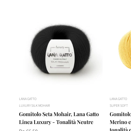
LANA GATTO
LANA GATTO
LUXURY SILK MOHAIR
SUPER SOFT
Gomitolo Seta Mohair, Lana Gatto
Gomitolo
Linea Luxury - Tonalità Neutre
Merino ex
tonalità 