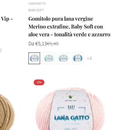
LANA GATTO
BABY SOFT
 Vip -
Gomitolo pura lana vergine
Merino extrafine, Baby Soft con
aloe vera - tonalità verde e azzurro
Da €5,13
€5,40
Prezzo
Prezzo
di
normale
7
vendita
+4
-5%