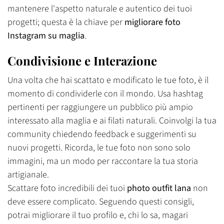
mantenere l'aspetto naturale e autentico dei tuoi
progetti; questa è la chiave per
migliorare foto
Instagram su maglia
.
Condivisione e Interazione
Una volta che hai scattato e modificato le tue foto, è il
momento di condividerle con il mondo. Usa hashtag
pertinenti per raggiungere un pubblico più ampio
interessato alla maglia e ai filati naturali. Coinvolgi la tua
Confirm your age
community chiedendo feedback e suggerimenti su
nuovi progetti. Ricorda, le tue foto non sono solo
Are you 18 years old or older?
immagini, ma un modo per raccontare la tua storia
artigianale.
No, I'm not
Yes, I am
Scattare foto incredibili dei tuoi
photo outfit lana
non
deve essere complicato. Seguendo questi consigli,
potrai migliorare il tuo profilo e, chi lo sa, magari