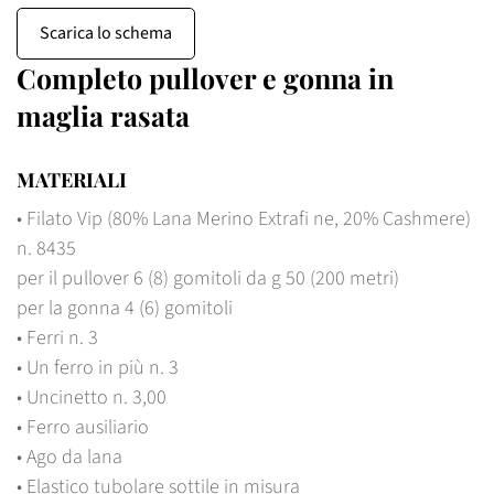
Scarica lo schema
Completo pullover e gonna in
maglia rasata
MATERIALI
• Filato Vip (80% Lana Merino Extrafi ne, 20% Cashmere)
n. 8435
per il pullover 6 (8) gomitoli da g 50 (200 metri)
per la gonna 4 (6) gomitoli
• Ferri n. 3
Confirm your age
• Un ferro in più n. 3
Are you 18 years old or older?
• Uncinetto n. 3,00
• Ferro ausiliario
• Ago da lana
No, I'm not
Yes, I am
• Elastico tubolare sottile in misura