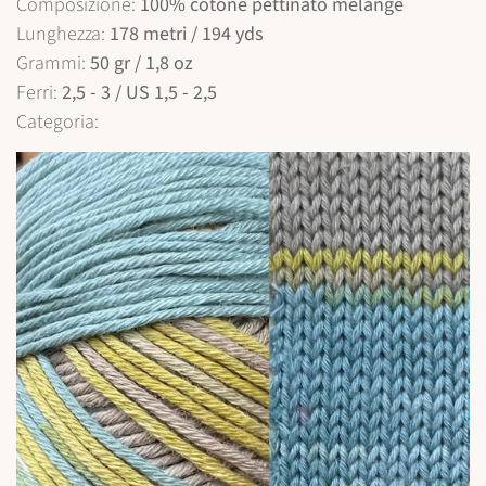
Composizione:
100% cotone pettinato melange
Lunghezza:
178 metri / 194 yds
Grammi:
50 gr / 1,8 oz
Ferri:
2,5 - 3 / US 1,5 - 2,5
Categoria:
Confirm your age
Are you 18 years old or older?
No, I'm not
Yes, I am