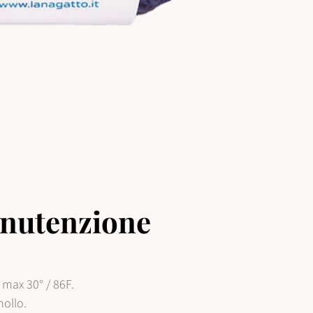
nutenzione
max 30° / 86F.
mollo.