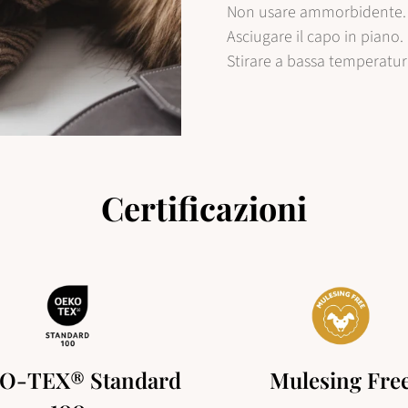
Non usare ammorbidente.
Asciugare il capo in piano.
Stirare a bassa temperatur
Certificazioni
O-TEX® Standard
Mulesing Fre
100