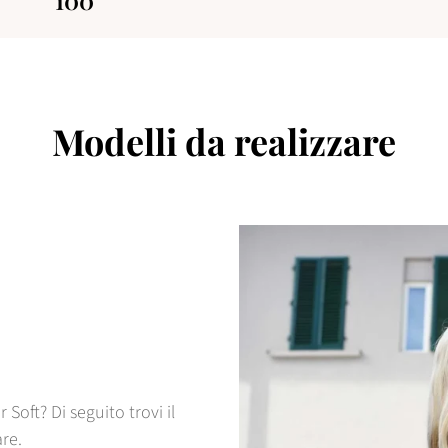
Modelli da realizzare
Soft? Di seguito trovi il
are.