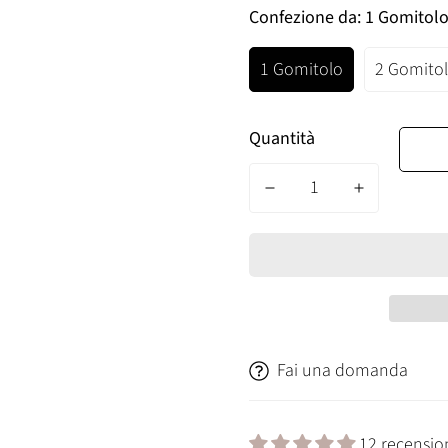
Confezione da:
1 Gomitol
1 Gomitolo
2 Gomitol
Quantità
Fai una domanda
12 recensio