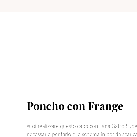
Poncho con Frange
Vuoi realizzare questo capo con Lana Gatto Super 
necessario per farlo e lo schema in pdf da scaric