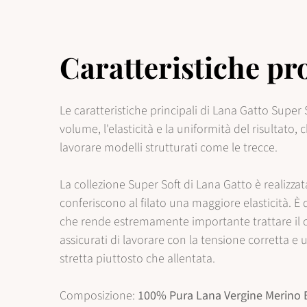
Caratteristiche pr
Le caratteristiche principali di Lana Gatto Super 
volume, l'elasticità e la uniformità del risultato,
lavorare modelli strutturati come le trecce.
La collezione Super Soft di Lana Gatto è realizzata 
conferiscono al filato una maggiore elasticità. È
che rende estremamente importante trattare il 
assicurati di lavorare con la tensione corretta e
stretta piuttosto che allentata.
Composizione:
100% Pura Lana Vergine Merino E