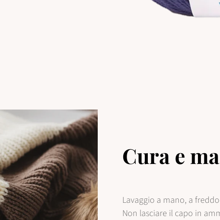
No, I'm not
Yes, I am
Cura e ma
Lavaggio a mano, a freddo 
Non lasciare il capo in am