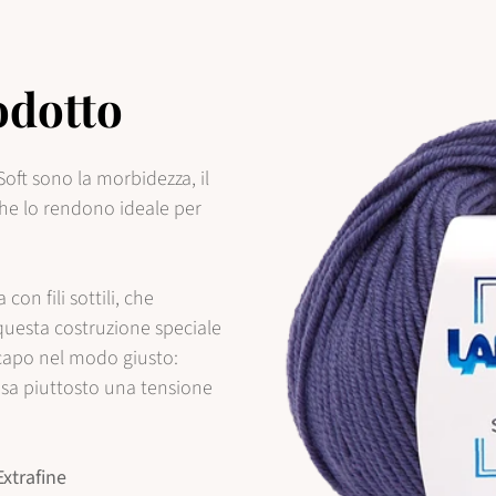
odotto
Soft sono la morbidezza, il
 che lo rendono ideale per
con fili sottili, che
 questa costruzione speciale
capo nel modo giusto:
 usa piuttosto una tensione
Confirm your age
xtrafine
Are you 18 years old or older?