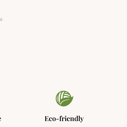
a.
e
Eco-friendly