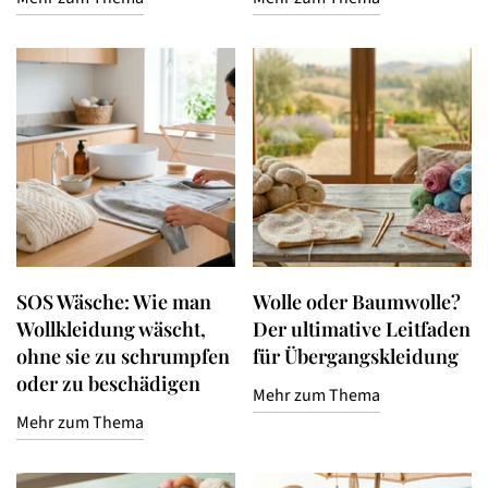
SOS Wäsche: Wie man
Wolle oder Baumwolle?
Bestätigen Sie Ihr Alter
Wollkleidung wäscht,
Der ultimative Leitfaden
ohne sie zu schrumpfen
für Übergangskleidung
Sind Sie 18 Jahre alt oder älter?
oder zu beschädigen
Mehr zum Thema
Nein, bin ich nicht
Ja bin ich
Mehr zum Thema