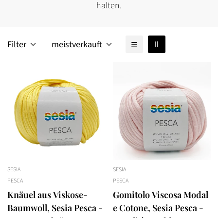
halten.
Filter
meistverkauft
SESIA
SESIA
PESCA
PESCA
Knäuel aus Viskose-
Gomitolo Viscosa Modal
Bestätigen Sie Ihr Alter
Baumwoll, Sesia Pesca -
e Cotone, Sesia Pesca -