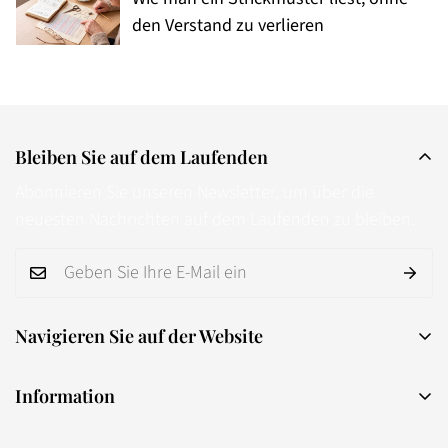
den Verstand zu verlieren
Bleiben Sie auf dem Laufenden
Abonnieren Sie unseren Newsletter, um über die
neuesten Nachrichten auf dem Laufenden zu bleiben.
Navigieren Sie auf der Website
Home
Information
Knäuel aus Garn
Kontakt
Beanie-Mützen