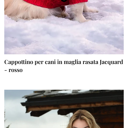
No, I'm not
Yes, I am
Cappottino per cani in maglia rasata Jacquard
- rosso